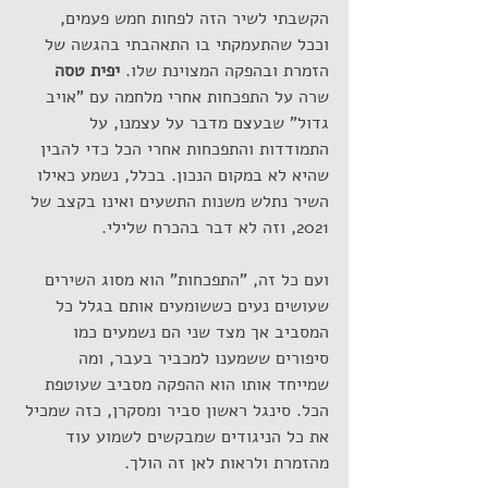
הקשבתי לשיר הזה לפחות חמש פעמים, 
וככל שהתעמקתי בו התאהבתי בהגשה של 
הזמרת ובהפקה המצוינת שלו. 
יפית טסה
שרה על התפכחות אחרי מלחמה עם "אויב 
גדול" שבעצם מדבר על עצמנו, על 
התמודדות והתפכחות אחרי הכל כדי להבין 
שהיא לא במקום הנכון. בכלל, נשמע כאילו 
השיר נתלש משנות התשעים ואינו בקצב של 
2021, וזה לא דבר בהכרח שלילי.
ועם כל זה, "התפכחות" הוא מסוג השירים 
שעושים נעים כששומעים אותם בגלל כל 
המסביב אך מצד שני הם נשמעים כמו 
סיפורים ששמענו למכביר בעבר, ומה 
שמייחד אותו הוא ההפקה מסביב שעוטפת 
הכל. סינגל ראשון סביר ומסקרן, כזה שמכיל 
את כל הניגודים שמבקשים לשמוע עוד 
מהזמרת ולראות לאן זה הולך. 