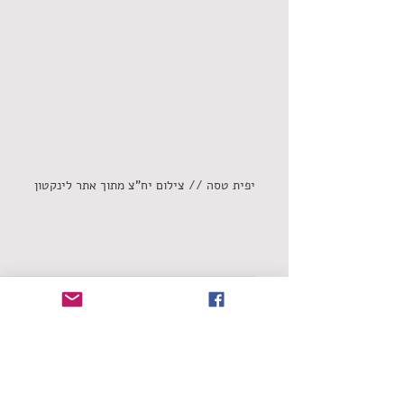
יפית טסה // צילום יח"צ מתוך אתר לינקטון
שחר אמאנו
הכותל הישראלי
יפית טסה
התפכחות
סינגלים