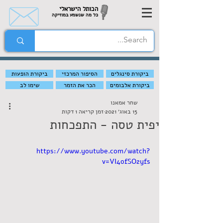
הכותל הישראלי
כל מה שנשמע במוזיקה
ביקורת סינגלים
הסיפור המרכזי
ביקורת הופעות
ביקורת אלבומים
הכר את הזמר
שימו לב
שחר אמאנו
15 באוג׳ 2021
זמן קריאה 1 דקות
יפית טסה - התפכחות
https://www.youtube.com/watch?
v=VI4ofSO2yfs