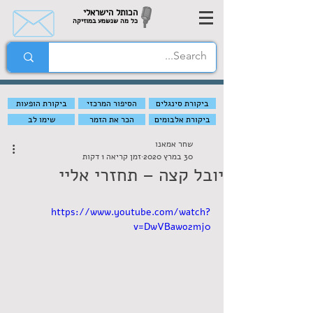
הכותל הישראלי
כל מה שנשמע במוזיקה
ביקורת סינגלים
הסיפור המרכזי
ביקורת הופעות
ביקורת אלבומים
הכר את הזמר
שימו לב
שחר אמאנו
30 במרץ 2020
זמן קריאה 1 דקות
יובל קצה – תחזרי אליי
https://www.youtube.com/watch?
v=DwVBawo2mj0