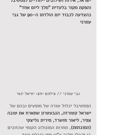
ישראל, אירוח ושילובים ייחודיים לפסטיבל 
והפקת מקור בלעדית "מלך ליום אחד" 
כהצדעה לכבוד יום הולדתו ה-90 של גבי 
עמרני
גבי עמרני // צילוום יחצ: יחיאל ינאי
הפסטיבל יכלול שורה של מופעים ובהם של 
ישראל קטורזה, הגבעטרון שתארח את טובה 
צפיר, ליאור סושרד, מירית גליצקי 
(המוגזמת)
, תחרות המונולוג הקומי שהזוכים 
בו יקבלו מלגה ע"ש ספי ריבלין ועוד.