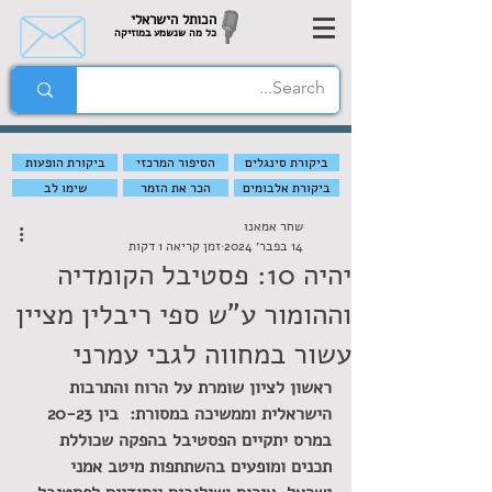
הכותל הישראלי
כל מה שנשמע במוזיקה
ביקורת סינגלים
הסיפור המרכזי
ביקורת הופעות
ביקורת אלבומים
הכר את הזמר
שימו לב
שחר אמאנו
14 בפבר׳ 2024
זמן קריאה 1 דקות
יהיה 10: פסטיבל הקומדיה
וההומור ע"ש ספי ריבלין מציין
עשור במחווה לגבי עמרני
ראשון לציון שומרת על הרוח והתרבות 
הישראלית וממשיכה במסורת:  בין 20-23 
במרס יתקיים הפסטיבל בהפקה שכוללת 
תכנים ומופעים בהשתתפות מיטב אמני 