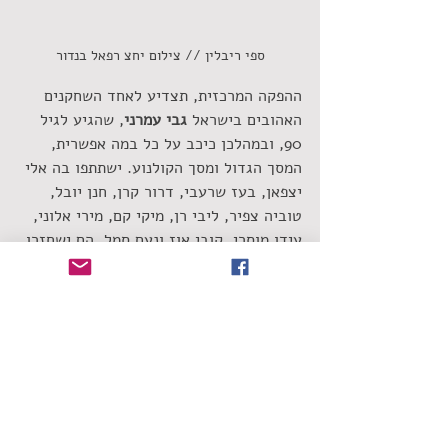
ספי ריבלין // צילום יחצ רפאל בנדור
ההפקה המרכזית, תצדיע לאחד השחקנים 
האהובים בישראל
 גבי עמרני
, שהגיע לגיל 
90, ובמהלכן כיכב על כל במה אפשרית, 
המסך הגדול ומסך הקולנוע. ישתתפו בה אלי 
יצפאן, בעז שרעבי, דרור קרן, חנן יובל, 
טוביה צפיר, ליבי רן, מיקי קם, מירי אלוני, 
עידו מוסרי, קובי אוז ונעם סמל. הם ישחזרו
רז קינסטליך, ראש עיריית ראשל"צ: "ראשון 
שמה לה למטרה לשמור על ניצחון הרוח 
וממשיכה במסורת שחולקת כבוד לספי 
ריבלין, מגדולי הקומיקאים בישראל ואחד 
מיקירי העיר".
שחר אמאנו
ראשון לציון
ספי ריבלין
פסטיבל ההומור
גבי עמרני
ישראל קטורזה
שימו לב