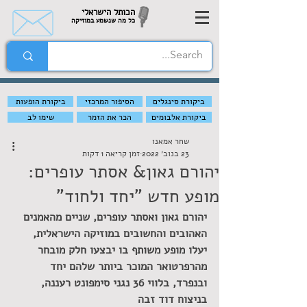
הכותל הישראלי
כל מה שנשמע במוזיקה
ביקורת סינגלים
הסיפור המרכזי
ביקורת הופעות
ביקורת אלבומים
הכר את הזמר
שימו לב
שחר אמאנו
23 בנוב׳ 2022
זמן קריאה 1 דקות
יהורם גאון& אסתר עופרים:
מופע חדש "יחד ולחוד"
יהורם גאון ואסתר עופרים, שניים מהאמנים 
האהובים והחשובים במוזיקה הישראלית, 
יעלו מופע משותף בו יבצעו חלק מובחר 
מהרפרטואר המוכר ביותר שלהם יחד 
ובנפרד, בלווי 36 נגני סימפונט רעננה, 
בניצוח דוד זבה