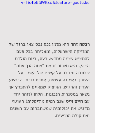
v=Ti0foBSWR40&feature=youtu.be
רבקה זהר
 היא מזמן נכס נכס צאן ברזל של 
המוזיקה הישראלית, ומצליחה בכל פעם 
להמציא עצמה מחדש. כעת, ביום הולדת 
ה-72, היא משחררת את "אתה הנך אתה" 
שכתבה ומדבר על קשייו של האמן ועל 
הצורך באמונה עצמית, אחרת נובס. הביצוע 
העדין והרגיש, האיפוק שמאיים להתפרץ אך 
נשאר במסגרות הנכונות, הלחן (זוהר יחד 
עם 
חיים וייס 
שגם הפיק מוזיקלית) העוטף 
מדגיש את יכולותיה שמשתבחות עם השנים 
ואת קולה המפעים. 