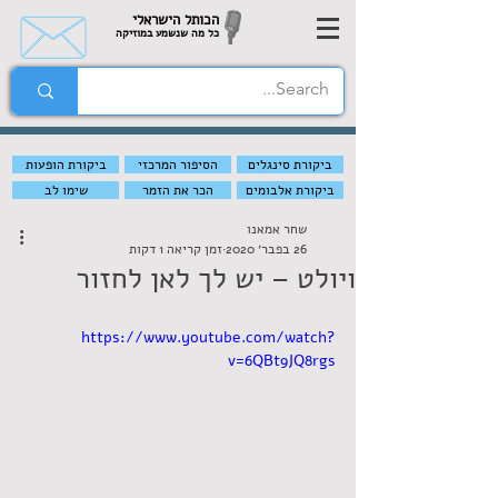
הכותל הישראלי
כל מה שנשמע במוזיקה
ביקורת סינגלים
הסיפור המרכזי
ביקורת הופעות
ביקורת אלבומים
הכר את הזמר
שימו לב
שחר אמאנו
26 בפבר׳ 2020
זמן קריאה 1 דקות
ויולט – יש לך לאן לחזור
https://www.youtube.com/watch?
v=6QBt9JQ8rgs