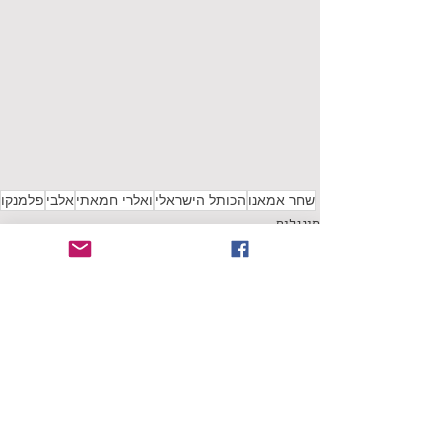
שחר אמאנו
הכותל הישראלי
ואלרי חמאתי
אלבי
פלמנקו
סינגלים
תגובות