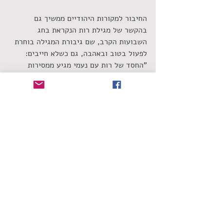
החיבור למקורות היהודיים ממשיך גם 
בהקשר של מגילת רות הנקראת בחג 
השבועות הקרב, שם גיבורת המגילה בוחרת 
לפעול בטוב ובאהבה, גם כשלא חייבים: 
"החסד של רות עם נעמי מגיע ממסירות 
ואהבה, ומתוך החסד הזה צומחת שושלת 
דוד ומלכות בית דוד כולה. זה לא רק סיפור 
היסטורי זו אמירה עמוקה על כוחו של חסד 
לשנות מציאות".
שחר אמאנו
הכותל הישראלי
מורין נהדר
חסד
רות המואביה
שימו לב