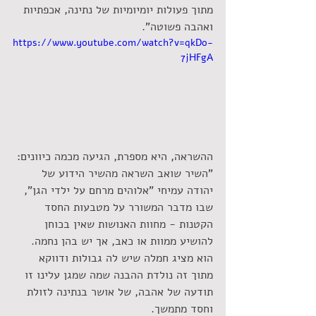
מתוך פעולות יומיומיות של נתינה, אכפתיות 
ואהבה פשוטה".
https://www.youtube.com/watch?v=qkDo-
7jHFgA
ההשראה, היא מספרת, הגיעה מכמה כיוונים: 
"השיר שואב השראה מהשיר הידוע של 
יהודה עמיחי "אלוהים מרחם על ילדי הגן", 
שבו מדבר המשורר על מטבעות החסד 
הקטנות - מחוות האנושות שאין בכוחן 
להושיע ממוות או כאב, אך יש בהן נחמה. 
הוא מציג חמלה שיש לה גבולות ודווקא 
מתוך זה נולדת ההבנה שמה שמגן עלינו זו 
תודעה של אהבה, של אושר בנתינה לזולת 
וחסד מתמשך.