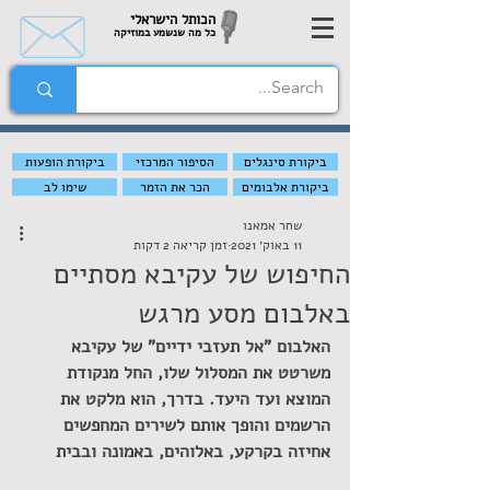
הכותל הישראלי
כל מה שנשמע במוזיקה
ביקורת סינגלים
הסיפור המרכזי
ביקורת הופעות
ביקורת אלבומים
הכר את הזמר
שימו לב
שחר אמאנו
11 באוק׳ 2021
זמן קריאה 2 דקות
החיפוש של עקיבא מסתיים
באלבום מסע מרגש
האלבום "אל תעזבי ידיים" של עקיבא 
משרטט את המסלול שלו, החל מנקודת 
המוצא ועד היעד. בדרך, הוא מלקט את 
הרשמים והופך אותם לשירים המחפשים 
אחיזה בקרקע, באלוהים, באמונה ובבית 