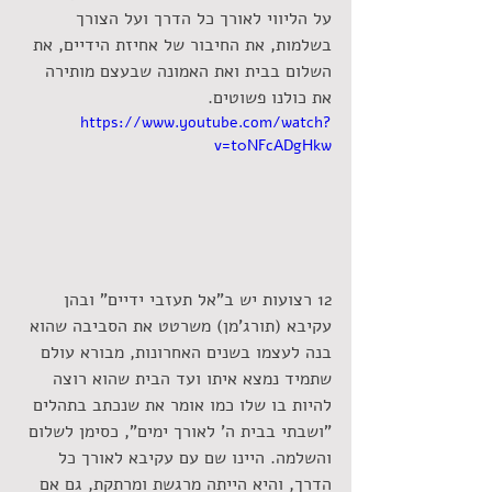
על הליווי לאורך כל הדרך ועל הצורך 
בשלמות, את החיבור של אחיזת הידיים, את 
השלום בבית ואת האמונה שבעצם מותירה 
את כולנו פשוטים.
https://www.youtube.com/watch?
v=t0NFcADgHkw
12 רצועות יש ב"אל תעזבי ידיים" ובהן 
עקיבא (תורג'מן) משרטט את הסביבה שהוא 
בנה לעצמו בשנים האחרונות, מבורא עולם 
שתמיד נמצא איתו ועד הבית שהוא רוצה 
להיות בו שלו כמו אומר את שנכתב בתהלים 
"ושבתי בבית ה' לאורך ימים", כסימן לשלום 
והשלמה. היינו שם עם עקיבא לאורך כל 
הדרך, והיא הייתה מרגשת ומרתקת, גם אם 