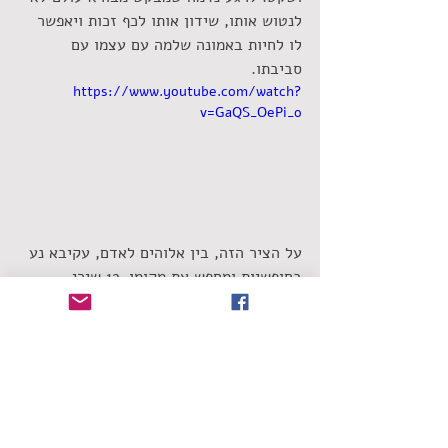
לנטוש אותו, שידון אותו לכף זכות ויאפשר 
לו לחיות באמונה שלמה עם עצמו עם 
סביבתו. 
https://www.youtube.com/watch?
v=GaQS_OePi_o
על הציר הזה, בין אלוהים לאדם, עקיבא נע 
בחופשיות ומחפש את מקומו. 12 שירי 
האלבום הם המסע שלו שאליו כל מי ששומע 
צריך להגיע מצויד באהבה ובצניעות 
המאפיינים גם את הזמר. ובתוך כל זה, 
לעקיבא יש מקום בתוך הנישה המוזיקלית 
שממנה הוא שולח מדי פעם החוצה חיצים 
מעולים: "אתה הולך איתי" המרגש, "לך לך" 
המחבר אותנו - ממש כמו את עקיבא - אל 