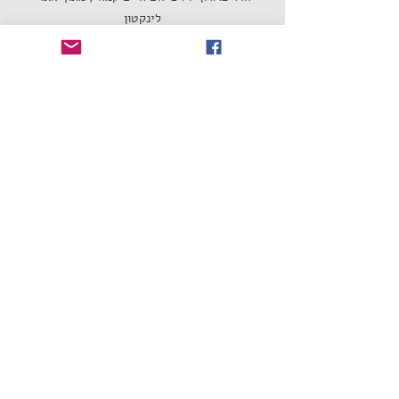
לינקטון
שחר אמאנו
הכותל הישראלי
הדר פרג'ון
סופרפאקיןפרשבליסטיתאלפאליידיבוסית
סינגלים
תגובות
כתיבת תגובה...