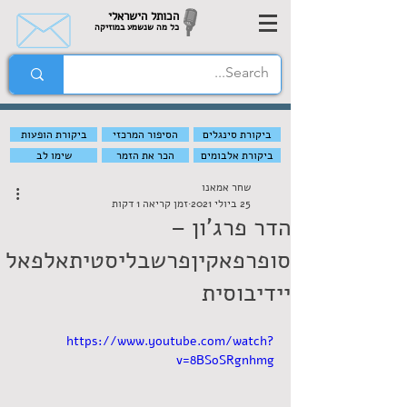
הכותל הישראלי
כל מה שנשמע במוזיקה
ביקורת סינגלים
הסיפור המרכזי
ביקורת הופעות
ביקורת אלבומים
הכר את הזמר
שימו לב
שחר אמאנו
25 ביולי 2021
זמן קריאה 1 דקות
הדר פרג'ון –
סופרפאקיןפרשבליסטיתאלפאל
יידיבוסית
https://www.youtube.com/watch?
v=8BSoSRgnhmg