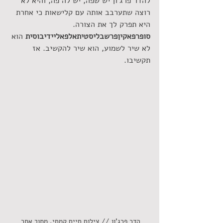
להדר פרג'ון יש שפה, יש לה פה, והיא לא 
רוצה שתערבב אותה עם קלישאות כי אחרת 
היא תפרק לך את הצורה.
סופרפאקיןפרשבליסטיתאלפאליידיבוסית
 הוא 
לא שיר לשמוע, הוא שיר להקשיב. אז 
תקשיבו. 
הדר פרג'ון // צילום חיים קמחי, מתוך אתר 