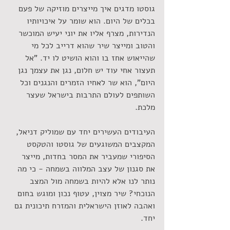
גוסטו מדגים איך מייצרים מוזיקה של פעם 
בכלים של היום. הוא שומר על איכויותיו 
הנדירות, מצרף אליו את יוני יעיש המוכשר 
והטוב ומייצר שיר שהוא דרייב לכל מי 
שהייאוש אחז בו והוא הושיט לו יד. "אל 
תעצור אחי עוד יש חלום, נגן את עצמך נגן 
היום", הוא שר לאחיו הזמרים והנגנים וכל 
השותפים לעולם התרבות בישראל שעצר 
מלכת. 
העיבודים העשירים יחד עם שמוליק דניאל, 
המקצבים המשוגעים של גוסטו והטקסט 
הסיפורי שמעביר את המסר בחדות, מייצר 
את סגנון של עצב המלווה בשמחה - כי מה 
נותר לנו אלא להיות בשמחה מול המצב 
הנוכחי? שיר מצוין, עטוף נכון ומוגש בחום 
ואהבה לאוזן הישראלית והמזרח תיכונית גם 
יחד. 