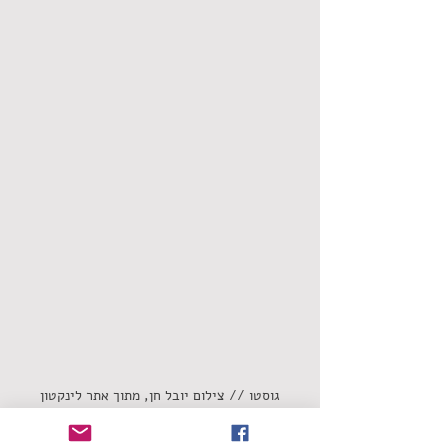
גוסטו // צילום יובל חן, מתוך אתר לינקטון