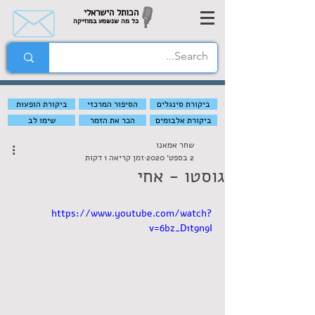
הכותל הישראלי
כל מה שנשמע במוזיקה
ביקורת סינגלים
הסיפור המרכזי
ביקורת הופעות
ביקורת אלבומים
הכר את הזמר
שימו לב
שחר אמאנו
2 בספט׳ 2020
זמן קריאה 1 דקות
גוסטו - אחי
https://www.youtube.com/watch?
v=6bz_D1t9n9I