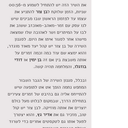
את השיר הזה יש להתחיל לשמוע מ-00:56 
שניות, הזמן שלוקח ל
בן צור
 להתניע את 
עצמו עד לפזמון הראשון שבו מבינים שיש 
לנו עסק עם זמר-מאהב-מאוכזב ששוב את 
לבו על המיתרים ושר לאהובה שלו שמצאה 
מישהו אחר לסגור איתו את היום. לסגנון 
השירה של בן צור יש קהל יעד מאוד מוגדר, 
והוא ימצא שם עוד כמה וכמה זמרים על 
אותה משבצת בין אם זה 
בן ימין
 או 
דודי 
בוזגלו
, והמלחמה תהיה קשה.
ובכלל, סגנון השירה של הגבר השבור 
המחפש נחמה הופך אט אט לתופעה שיש 
להתייחס אליה גם בהיבט של זמרים צעירים 
בתחילת הדרך, שבמקום לבלוט מעל כולם 
יוצרים את אותה מוזיקה. לבן צור יש קול 
טוב, מזכיר גם את 
אדיר גץ
, והוא יצטרך 
לתעל אותו גם לטקסטים אחרים כדי לשרוד 