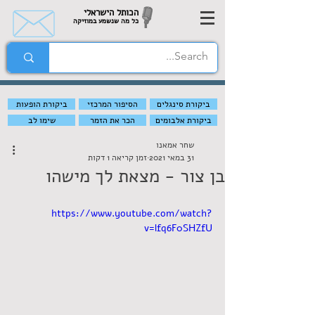
הכותל הישראלי
כל מה שנשמע במוזיקה
ביקורת סינגלים
הסיפור המרכזי
ביקורת הופעות
ביקורת אלבומים
הכר את הזמר
שימו לב
שחר אמאנו
31 במאי 2021
זמן קריאה 1 דקות
בן צור - מצאת לך מישהו
https://www.youtube.com/watch?
v=lfq6F0SHZfU