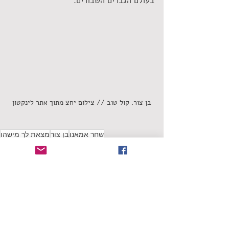
בעולם הגברים השבורים. 
בן צור. קול טוב // צילום יחצ מתוך אתר לינקטון
שחר אמאנו
בן צור
מצאת לך מישהו
סינגלים