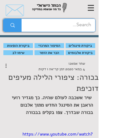
הכותל הישראלי
כל מה שנשמע במוזיקה
ביקורת סינגלים
הסיפור המרכזי
ביקורת הופעות
ביקורת אלבומים
הכר את הזמר
שימו לב
שחר אמאנו
4 במאי 2020
זמן קריאה 1 דקות
בכורה: ציפורי הלילה מעיפים
דוכיפת
שיר אשכבה לעולם שהיה. כך מגדיר רועי 
הראבן את הסינגל החדש מתוך אלבום 
בכורה שבדרך. צפו בקליפ בבכורה
https://www.youtube.com/watch?