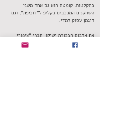
בהקלטות. קומטה הוא גם אחד משני 
השחקנים המככבים בקליפ ל"דוכיפת", וגם 
דוגמן עסוק למדי. 
את אלבום הבכורה ישיקו  חברי "ציפורי 
הלילה" בהופעת בכורה על ציר חיפה תל 
אביב -בבונקרשמרטס, מועדון חדש בתל 
אביב – ובוונדרבר החיפאי במקביל- 
שתשודר לייב און ליין, ברוח הימים האלה, 
ב6.6. בערוץ היוטיוב הרשמי שלהם.
הכר את הזמר
תגובות