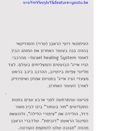
v=oYmVlvv3IvY&feature=youtu.be
העיתונאי רועי הראבן (טרוי) והמוזיקאי 
בהווה בנה בעשור האחרון את המותג הבין 
לאומי Israel healing System– מהרכבי 
הניו אייג' הבועטים והמצליחים בעולם. לצד 
מליוני צפיות ביוטיוב, ההרכב כיכב בראש 
מצעדי הניו אייג' בחנויות אמזון ואימיוזיק 
לאורך העשור האחרון. 
.
פגישה שהתרחשה לפני ארבע שנים בחנות 
התקליטים "חור בשחור" בינו לבין מאור 
ויזל, הולידה את "ציפורי הלילה", ולהוצאת 
הסינגל הראשון "דוכיפת". שלדברי הראבן 
מהווה "תגובה שלנו להתקפת הקורונה. 