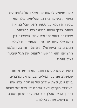
קצת מפתיע לראות את ואליד אל ג'סים עם 
כאפיה, בעיקר כי רוב הקליפים שלו הוא 
בלעדיה וללא כל סממן דתי, אבל כנראה 
שהיה צריך משהו חיצוני כדי להבהיר 
שמדובר באמירתי ולא אחר. השילוב בין 
הישראלי ששר עם זמר מהאמיריות (שלא 
ממש מוכר בישראל) היה צפוי ומובן, ואלקנה 
מרציאנו הוא הראשון לתפוס את הגל שבטח 
יציף אותנו. 
השיר עצמו קליט וטוב, הוא מייצר פזמון 
שמשלב את כל המילים שבישראל מדברים 
ביום יום, קצת שילוב של מוזיקה בדוואית 
בעיבוד מקפיץ לצד טקסט די צפוי של שלום 
וברוך הבא. אהלן ביכ הוא שיר מכוון מטרה 
והוא משיג אותה בקלות.