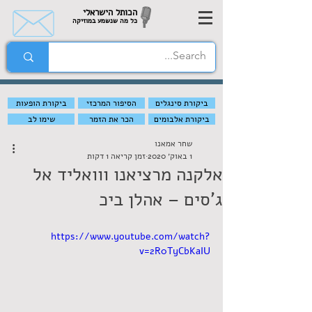
הכותל הישראלי
כל מה שנשמע במוזיקה
ביקורת סינגלים
הסיפור המרכזי
ביקורת הופעות
ביקורת אלבומים
הכר את הזמר
שימו לב
שחר אמאנו
1 באוק׳ 2020
זמן קריאה 1 דקות
אלקנה מרציאנו ווואליד אל
ג'סים – אהלן ביכ
https://www.youtube.com/watch?
v=2R0TyCbKaIU