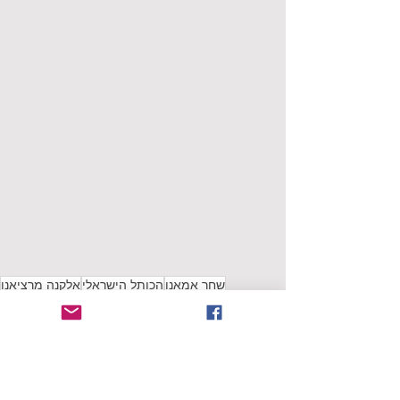
שחר אמאנו
הכותל הישראלי
אלקנה מרציאנו
איחוד האמירויות
אהלן ביכ
وليد الجاسم
סינגלים