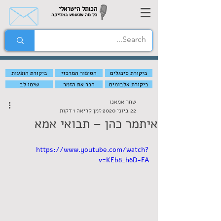
הכותל הישראלי
כל מה שנשמע במוזיקה
ביקורת סינגלים
הסיפור המרכזי
ביקורת הופעות
ביקורת אלבומים
הכר את הזמר
שימו לב
שחר אמאנו
22 ביוני 2020
זמן קריאה 1 דקות
איתמר כהן – תבואי אמא
https://www.youtube.com/watch?
v=KEb8_h6D-FA