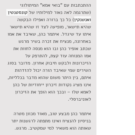
ההתכתבות עם "בואי אמא" המיתולוגי 
(שתרגמה לאה נאור למילותיו של 
קונסטנטין 
ואנשנקין
) כל כך ברורה ואפילו הבקשה 
שהיא תישאר, מופיעה לצד זו שהיא תישאר 
איתו עד שיגדל. איתמר כהן, שאיבד את אמו 
באחרונה, מנציח את זכרה בשיר מרגש 
שכתב אופיר כהן ובו הוא מנסה לחוות את 
אמו המנוחה עוד קצת, להתרפק על 
הזיכרונות ולבקש חיבוק אחרון. מדובר בסוג 
השירים שמי שאיבד הורה יכול להזדהות 
איתם, בין היתר משום שהוא מדבר בכלליות, 
אינו מציג נקודות זיכרון ייחודיות של כהן 
לאמא שלו – ובכך הוא הופך את הזיכרון 
לאוניברסלי. 
איתמר כהן מבצע טוב, מאוד מכוון מטרה 
בניסיון להנציח ואינו מתפתה לרגשנות יתר 
שאותה הוא משאיר למי שמקשיב. מרגש.