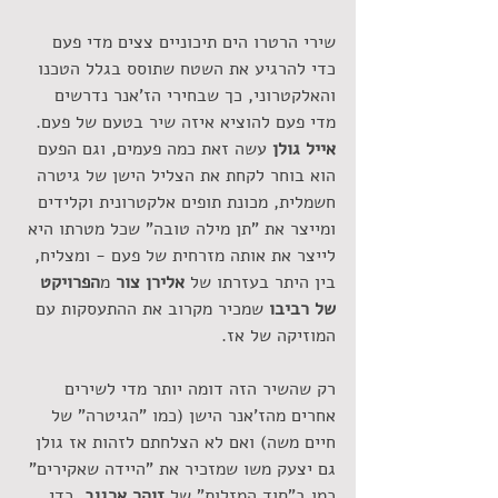
שירי הרטרו הים תיכוניים צצים מדי פעם 
כדי להרגיע את השטח שתוסס בגלל הטכנו 
והאלקטרוני, כך שבחירי הז'אנר נדרשים 
מדי פעם להוציא איזה שיר בטעם של פעם. 
אייל גולן
 עשה זאת כמה פעמים, וגם הפעם 
הוא בוחר לקחת את הצליל הישן של גיטרה 
חשמלית, מכונת תופים אלקטרונית וקלידים 
ומייצר את "תן מילה טובה" שכל מטרתו היא 
לייצר את אותה מזרחית של פעם - ומצליח, 
בין היתר בעזרתו של
 אלירן צור
 מ
הפרויקט 
של רביבו 
שמכיר מקרוב את ההתעסקות עם 
המוזיקה של אז.
רק שהשיר הזה דומה יותר מדי לשירים 
אחרים מהז'אנר הישן (כמו "הגיטרה" של 
חיים משה) ואם לא הצלחתם לזהות אז גולן 
גם יצעק משו שמזכיר את "היידה שאקירים" 
כמו ב"סוד המזלות" של
 זוהר ארגוב
, כדי 