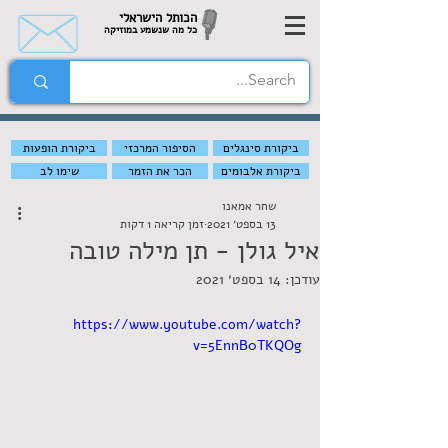
הכותל הישראלי
כל מה שנשמע במוזיקה
ביקורת סינגלים
הסיפור המרכזי
ביקורת הופעות
ביקורת אלבומים
הכר את הזמר
שימו לב
שחר אמאנו
13 בספט׳ 2021
זמן קריאה 1 דקות
איל גולן - תן מילה טובה
עודכן:
14 בספט׳ 2021
https://www.youtube.com/watch?
v=5EnnB0TKQOg