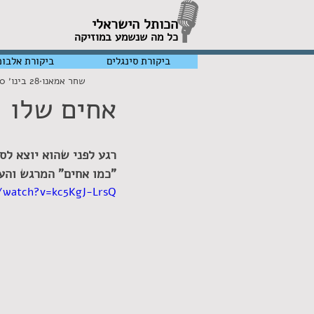
הכותל הישראלי
כל מה שנשמע במוזיקה
ביקורת סינגלים
ביקורת אלבומ
שחר אמאנו
28 בינו׳ 2020
אחים שלו
"כמו אחים" המרגש והע
/watch?v=kc5KgJ-LrsQ