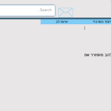
יפור המרכזי
שימו לב
4.2.202 בקפה ביאליק, תום להב משחרר את 