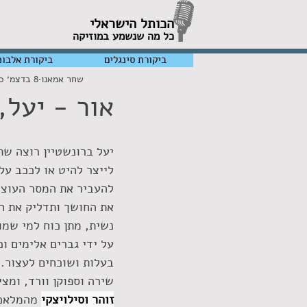
הכותל הישראלי
כל מה שנשמע במוזיקה
ביקורת סינגלים
ביקורת אלבומ
שחר אמאנו
8 בדצמ׳ 2020
אור - יעל,
יעל ברונשטיין רוצה שת
לייצר להיט או לככב על 
להעביר את המסר העוצמ
את החושך ותדליק את ה
נשית, מתן כוח למי שמות
על ידי גברים אלימים וכ
בעלות ושוכחים לעצור. 
שירה וספוקן וורד, ומצי
זוהר וסילויצקי
 מהמלאכי