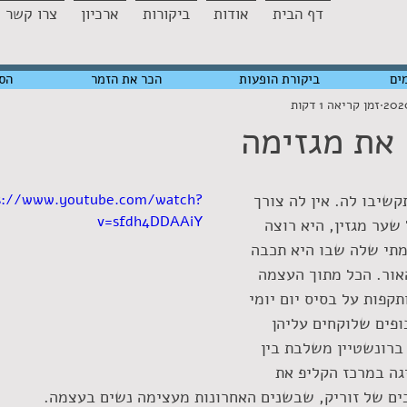
דף הבית
אודות
ביקורות
ארכיון
צרו קשר
ים
ביקורת הופעות
הכר את הזמר
הס
זמן קריאה 1 דקות
 את מגזימה
קשיבו לה. אין לה צורך 
s://www.youtube.com/watch?
v=sfdh4DDAAiY
שער מגזין, היא רוצה 
תי שלה שבו היא תכבה 
אור. הכל מתוך העצמה 
קפות על בסיס יום יומי 
ופים שלוקחים עליהן 
ברונשטיין משלבת בין 
גה במרכז הקליפ את 
ם של זוריק, שבשנים האחרונות מעצימה נשים בעצמה.