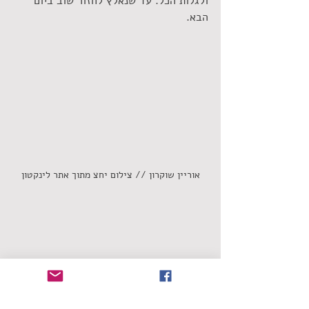
ולגלות הכל. עד שנאלץ לחזור שוב ביום 
הבא.
אוריין שוקרון // צילום יחצ מתוך אתר לינקטון
שחר אמאנו
הכותל הישראלי
אוריין שוקרון
עד ליום הבא
סינגלים