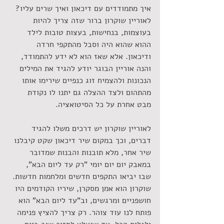
איך מתמודדים עם דיכאון ואיך שרים עליו? 
לאוריין שוקרון ברור שזה צריך להיות 
בעוצמות, בנחישות, בעצות טובות לילד 
ההוא שהוא היה וסבל מהתקפי חרדה 
ודיכאון. אלא שאז הוא לא ידע להתמודד, 
והנה אוריין הבוגר יודע להגיד את המילים 
הנכונות ולהצמיח זוג כנפיים שירימו אותו 
מהתהום ולצד ההצלה גם יתנו לו נקודת 
מבט אחרת על כל הסיטואציה. 
לאוריין שוקרון יש דרכים משלו להגיד 
דברים, וכך במקום שיר דיכאון שקט קיבלנו 
שיר אחר, מלא תובנות והבנות שמדובר 
במאבק יום יום יומי "רק עד ליום הבא", 
שבו יביאו התקפים חדשים ומלחמות חדשות. 
שוקרון הוא אמן מסקרן, שיריו הקודמים היו 
חושפניים ומרגשים, וב"עד ליום הבא" הוא 
פותח לנו עוד צוהר. רק צריך להציץ פנימה 