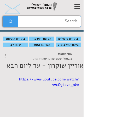
הכותל הישראלי
כל מה שנשמע במוזיקה
ביקורת סינגלים
הסיפור המרכזי
ביקורת הופעות
ביקורת אלבומים
הכר את הזמר
שימו לב
שחר אמאנו
2 באוג׳ 2021
זמן קריאה 1 דקות
אוריין שוקרון - עד ליום הבא
https://www.youtube.com/watch?
v=cQgkqve53dw