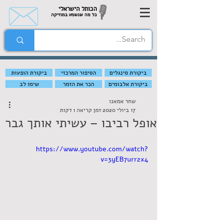
הכותל הישראלי
כל מה שנשמע במוזיקה
ביקורת סינגלים
הסיפור המרכזי
ביקורת הופעות
ביקורת אלבומים
הכר את הזמר
שימו לב
שחר אמאנו
17 ביולי 2020
זמן קריאה 1 דקות
אופל רביבו – עשיתי אותך גבר
https://www.youtube.com/watch?
v=3yEB7urr2x4