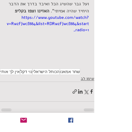
ועל גבר שהשיג הכל ואיבד בדרך את הדבר 
היחיד שהיה אמיתי". 
האזינו וצפו בקליפ
https://www.youtube.com/watch?
v=RwzFJwcf884&list=RDRwzFJwcf884&start
_radio=1
שחר אמאנו
הכותל הישראלי
נוי דקל
אין לך אותי
שימו לב
תגובות