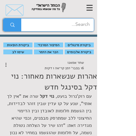
הכותל הישראלי
כל מה שנשמע במוזיקה
ביקורת סינגלים
הסיפור המרכזי
ביקורת הופעות
ביקורת אלבומים
הכר את הזמר
שימו לב
שחר אמאנו
16 בפבר׳
זמן קריאה 1 דקות
אהרות שנשארות מאחור: נוי
דקל בסינגל חדש
עם רוק'נרול בועט, 
נוי דקל
 שרה את "אין לך 
אותי", שנע על קו עדין שבין זוהר לבדידות, 
בין הגשמת חלומות לאובדן ובין הדימוי 
החיצוני ללב שמתרסק מבפנים, וכפי שהיא 
מגדירה זאת: "זהו שיר על הצלחה נטולת 
נשמה, על חלומות שהוגשמו במחיר לא נכון 